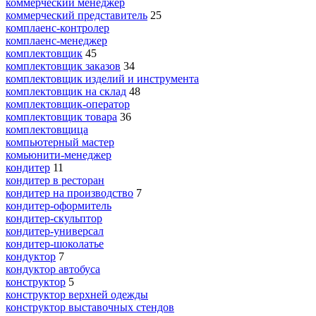
коммерческий менеджер
коммерческий представитель
25
комплаенс-контролер
комплаенс-менеджер
комплектовщик
45
комплектовщик заказов
34
комплектовщик изделий и инструмента
комплектовщик на склад
48
комплектовщик-оператор
комплектовщик товара
36
комплектовщица
компьютерный мастер
комьюнити-менеджер
кондитер
11
кондитер в ресторан
кондитер на производство
7
кондитер-оформитель
кондитер-скульптор
кондитер-универсал
кондитер-шоколатье
кондуктор
7
кондуктор автобуса
конструктор
5
конструктор верхней одежды
конструктор выставочных стендов