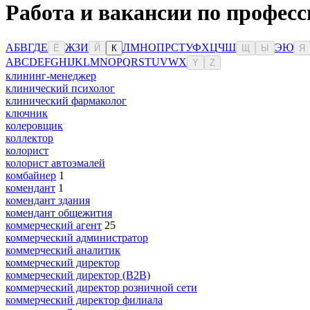
Работа и вакансии по професс
А
Б
В
Г
Д
Е
Ж
З
И
Л
М
Н
О
П
Р
С
Т
У
Ф
Х
Ц
Ч
Ш
Э
Ю
Ё
Й
К
Щ
Ы
Я
A
B
C
D
E
F
G
H
I
J
K
L
M
N
O
P
Q
R
S
T
U
V
W
X
Y
Z
клининг-менеджер
клинический психолог
клинический фармаколог
ключник
колеровщик
коллектор
колорист
колорист автоэмалей
комбайнер
1
комендант
1
комендант здания
комендант общежития
коммерческий агент
25
коммерческий администратор
коммерческий аналитик
коммерческий директор
коммерческий директор (B2B)
коммерческий директор розничной сети
коммерческий директор филиала