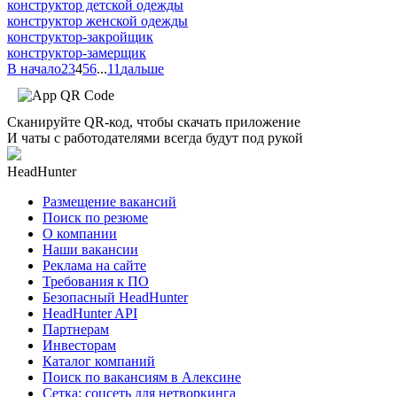
конструктор детской одежды
конструктор женской одежды
конструктор-закройщик
конструктор-замерщик
В начало
2
3
4
5
6
...
11
дальше
Сканируйте QR-код, чтобы скачать приложение
И чаты с работодателями всегда будут под рукой
HeadHunter
Размещение вакансий
Поиск по резюме
О компании
Наши вакансии
Реклама на сайте
Требования к ПО
Безопасный HeadHunter
HeadHunter API
Партнерам
Инвесторам
Каталог компаний
Поиск по вакансиям в Алексине
Сетка: соцсеть для нетворкинга