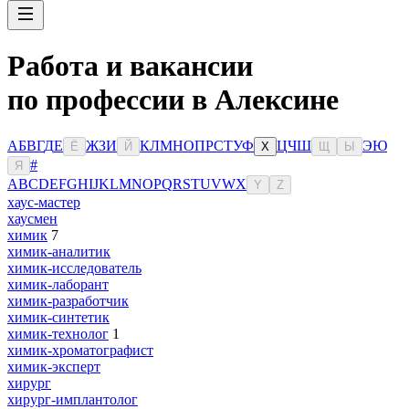
Работа и вакансии
по профессии в Алексине
А
Б
В
Г
Д
Е
Ж
З
И
К
Л
М
Н
О
П
Р
С
Т
У
Ф
Ц
Ч
Ш
Э
Ю
Ё
Й
Х
Щ
Ы
#
Я
A
B
C
D
E
F
G
H
I
J
K
L
M
N
O
P
Q
R
S
T
U
V
W
X
Y
Z
хаус-мастер
хаусмен
химик
7
химик-аналитик
химик-исследователь
химик-лаборант
химик-разработчик
химик-синтетик
химик-технолог
1
химик-хроматографист
химик-эксперт
хирург
хирург-имплантолог