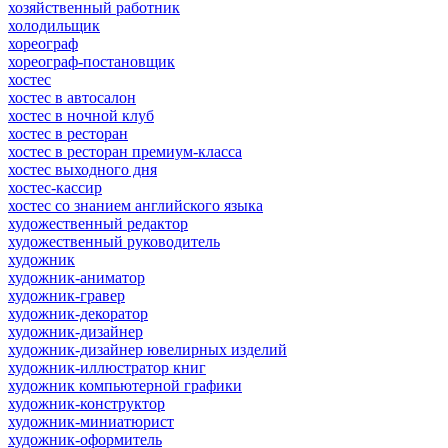
хозяйственный работник
холодильщик
хореограф
хореограф-постановщик
хостес
хостес в автосалон
хостес в ночной клуб
хостес в ресторан
хостес в ресторан премиум-класса
хостес выходного дня
хостес-кассир
хостес со знанием английского языка
художественный редактор
художественный руководитель
художник
художник-аниматор
художник-гравер
художник-декоратор
художник-дизайнер
художник-дизайнер ювелирных изделий
художник-иллюстратор книг
художник компьютерной графики
художник-конструктор
художник-миниатюрист
художник-оформитель