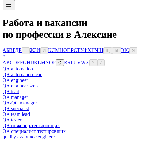
Работа и вакансии
по профессии в Алексине
А
Б
В
Г
Д
Е
Ж
З
И
К
Л
М
Н
О
П
Р
С
Т
У
Ф
Х
Ц
Ч
Ш
Э
Ю
Ё
Й
Щ
Ы
Я
#
A
B
C
D
E
F
G
H
I
J
K
L
M
N
O
P
R
S
T
U
V
W
X
Q
Y
Z
QA automation
QA automation lead
QA engineer
QA engineer web
QA lead
QA manager
QA/QC manager
QA specialist
QA team lead
QA tester
QA инженер-тестировщик
QA специалист-тестировщик
quality assurance engineer