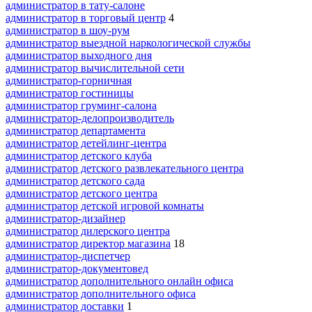
администратор в тату-салоне
администратор в торговый центр
4
администратор в шоу-рум
администратор выездной наркологической службы
администратор выходного дня
администратор вычислительной сети
администратор-горничная
администратор гостиницы
администратор груминг-салона
администратор-делопроизводитель
администратор департамента
администратор детейлинг-центра
администратор детского клуба
администратор детского развлекательного центра
администратор детского сада
администратор детского центра
администратор детской игровой комнаты
администратор-дизайнер
администратор дилерского центра
администратор директор магазина
18
администратор-диспетчер
администратор-документовед
администратор дополнительного онлайн офиса
администратор дополнительного офиса
администратор доставки
1