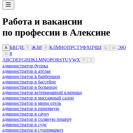
Работа и вакансии
по профессии в Алексине
Б
В
Г
Д
Е
Ж
З
И
К
Л
М
Н
О
П
Р
С
Т
У
Ф
Х
Ц
Ч
Ш
Э
Ю
А
Ё
Й
Щ
Ы
#
Я
A
B
C
D
E
F
G
H
I
J
K
L
M
N
O
P
Q
R
S
T
U
V
W
X
Y
Z
администратор бутика
администратор в ателье
администратор в барбершоп
администратор в бассейне
администратор в больнице
администратор ветеринарной клиники
администратор в массажный салон
администратор в мини отель
администратор в приемную
администратор в сауну
администратор в соляную пещеру
администратор в суде
администратор в супермаркет