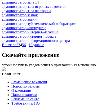
администратор зала
14
администратор зала игровых автоматов
администратор зала ресторана
администратор заявок
администратор здания
администратор зуботехнической лаборатории
администратор-инструктор
администратор интернет-магазина
администратор интернет-проекта
администратор информационного центра
В начало
2
3
4
5
6
...
13
дальше
Скачайте приложение
Чтобы получать уведомления о приглашениях мгновенно
HeadHunter
Размещение вакансий
Поиск по резюме
О компании
Наши вакансии
Реклама на сайте
Требования к ПО