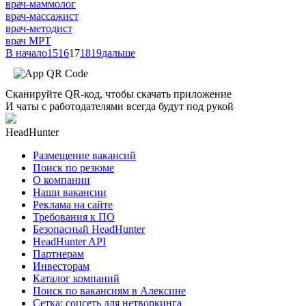
врач-маммолог
врач-массажист
врач-методист
врач МРТ
В начало
15
16
17
18
19
дальше
Сканируйте QR-код, чтобы скачать приложение
И чаты с работодателями всегда будут под рукой
HeadHunter
Размещение вакансий
Поиск по резюме
О компании
Наши вакансии
Реклама на сайте
Требования к ПО
Безопасный HeadHunter
HeadHunter API
Партнерам
Инвесторам
Каталог компаний
Поиск по вакансиям в Алексине
Сетка: соцсеть для нетворкинга