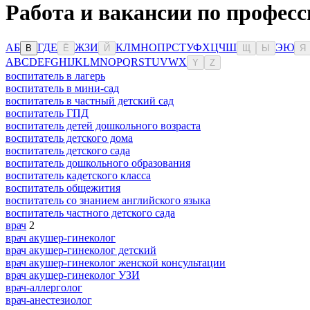
Работа и вакансии по професс
А
Б
Г
Д
Е
Ж
З
И
К
Л
М
Н
О
П
Р
С
Т
У
Ф
Х
Ц
Ч
Ш
Э
Ю
В
Ё
Й
Щ
Ы
Я
A
B
C
D
E
F
G
H
I
J
K
L
M
N
O
P
Q
R
S
T
U
V
W
X
Y
Z
воспитатель в лагерь
воспитатель в мини-сад
воспитатель в частный детский сад
воспитатель ГПД
воспитатель детей дошкольного возраста
воспитатель детского дома
воспитатель детского сада
воспитатель дошкольного образования
воспитатель кадетского класса
воспитатель общежития
воспитатель со знанием английского языка
воспитатель частного детского сада
врач
2
врач акушер-гинеколог
врач акушер-гинеколог детский
врач акушер-гинеколог женской консультации
врач акушер-гинеколог УЗИ
врач-аллерголог
врач-анестезиолог