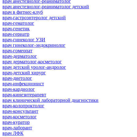
врач анестезиолог-реаниматолог
врач анестезиолог-реаниматолог детский
врач в фитнес-клуб
врач-гастроэнтеролог детский
врач-гематолог
врач-генетик
врач-гериатр
врач-гинеколог УЗИ
врач гинеколог-эндокринолог
врач-гомеопат
врач-дерматолог
врач дерматолог-косметолог
врач детский уролог-андролог
врач-детский хирург
врач-диетолог
врач-инфекционист
врач-кардиолог
врач-кинезитерапевт
врач клинической лабораторной диагностики
врач-колопроктолог
врач-консультант
врач-косметолог
врач-куратор
врач-лаборант
врач ЛФК