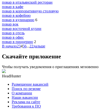
повар в итальянский ресторан
повар в кафе
повар в корпоративную столовую
повар в кофейню
повар в кулинарию
6
повар вок
повар восточной кухни
повар в отель
повар в офис
повар в пиццерию
2
В начало
2
3
4
5
6
...
22
дальше
Скачайте приложение
Чтобы получать уведомления о приглашениях мгновенно
HeadHunter
Размещение вакансий
Поиск по резюме
О компании
Наши вакансии
Реклама на сайте
Требования к ПО