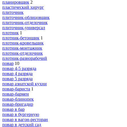
планировщик
2
пластический хирург
плиточник
плиточник-облицовщик
плиточник-отделочник
плиточник-универсал
плотник
1
плотник-бетонщик
1
плотник-кровельщик
плотник-монтажник
плотник-отделочник
плотник-разнорабочий
повар
10
повар 4-5 разряда
повар 4 разряда
повар 5 разряда
повар азиатской кухни
повар-бариста
1
повар-бармен
повар-блинопек
повар-бригадир
повар в бар
повар в бургерную
повар в вагон-ресторан
повар в детский сад