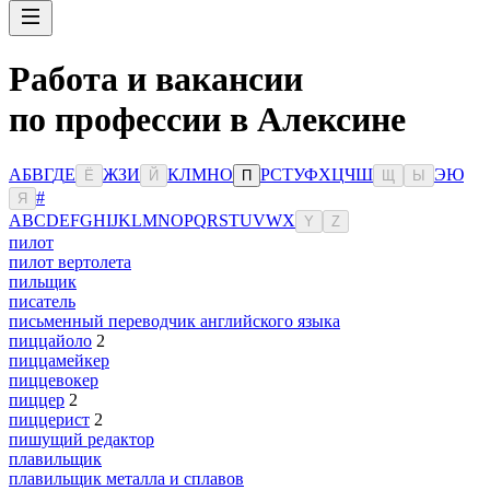
Работа и вакансии
по профессии в Алексине
А
Б
В
Г
Д
Е
Ж
З
И
К
Л
М
Н
О
Р
С
Т
У
Ф
Х
Ц
Ч
Ш
Э
Ю
Ё
Й
П
Щ
Ы
#
Я
A
B
C
D
E
F
G
H
I
J
K
L
M
N
O
P
Q
R
S
T
U
V
W
X
Y
Z
пилот
пилот вертолета
пильщик
писатель
письменный переводчик английского языка
пиццайоло
2
пиццамейкер
пиццевокер
пиццер
2
пиццерист
2
пишущий редактор
плавильщик
плавильщик металла и сплавов