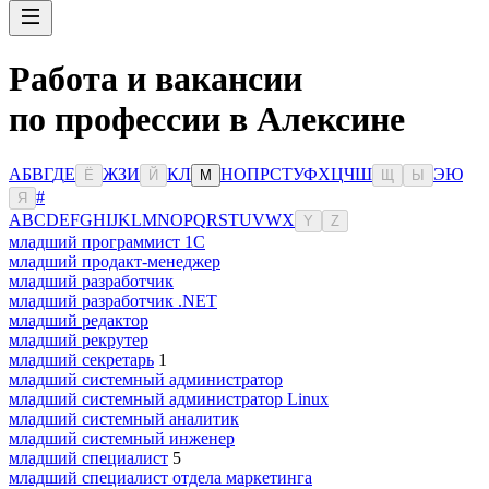
Работа и вакансии
по профессии в Алексине
А
Б
В
Г
Д
Е
Ж
З
И
К
Л
Н
О
П
Р
С
Т
У
Ф
Х
Ц
Ч
Ш
Э
Ю
Ё
Й
М
Щ
Ы
#
Я
A
B
C
D
E
F
G
H
I
J
K
L
M
N
O
P
Q
R
S
T
U
V
W
X
Y
Z
младший программист 1С
младший продакт-менеджер
младший разработчик
младший разработчик .NET
младший редактор
младший рекрутер
младший секретарь
1
младший системный администратор
младший системный администратор Linux
младший системный аналитик
младший системный инженер
младший специалист
5
младший специалист отдела маркетинга