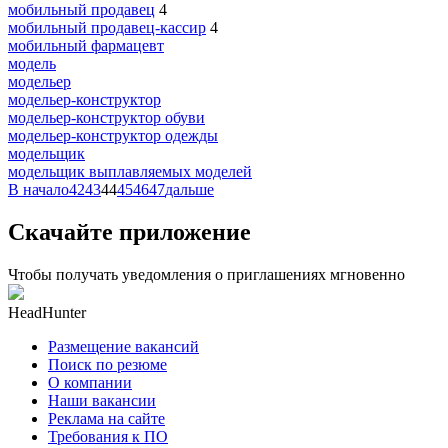
мобильный продавец
4
мобильный продавец-кассир
4
мобильный фармацевт
модель
модельер
модельер-конструктор
модельер-конструктор обуви
модельер-конструктор одежды
модельщик
модельщик выплавляемых моделей
В начало
42
43
44
45
46
47
дальше
Скачайте приложение
Чтобы получать уведомления о приглашениях мгновенно
HeadHunter
Размещение вакансий
Поиск по резюме
О компании
Наши вакансии
Реклама на сайте
Требования к ПО