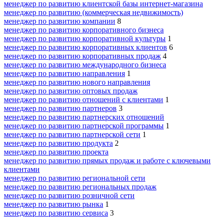
менеджер по развитию клиентской базы интернет-магазина
менеджер по развитию (коммерческая недвижимость)
менеджер по развитию компании
8
менеджер по развитию корпоративного бизнеса
менеджер по развитию корпоративной культуры
1
менеджер по развитию корпоративных клиентов
6
менеджер по развитию корпоративных продаж
4
менеджер по развитию международного бизнеса
менеджер по развитию направления
1
менеджер по развитию нового направления
менеджер по развитию оптовых продаж
менеджер по развитию отношений с клиентами
1
менеджер по развитию партнеров
3
менеджер по развитию партнерских отношений
менеджер по развитию партнерской программы
1
менеджер по развитию партнерской сети
1
менеджер по развитию продукта
2
менеджер по развитию проекта
менеджер по развитию прямых продаж и работе с ключевыми
клиентами
менеджер по развитию региональной сети
менеджер по развитию региональных продаж
менеджер по развитию розничной сети
менеджер по развитию рынка
1
менеджер по развитию сервиса
3