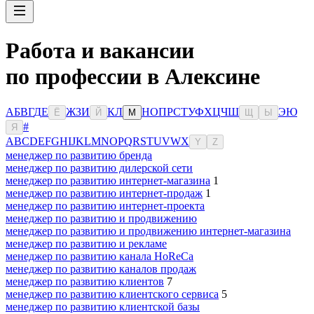
Работа и вакансии
по профессии в Алексине
А
Б
В
Г
Д
Е
Ж
З
И
К
Л
Н
О
П
Р
С
Т
У
Ф
Х
Ц
Ч
Ш
Э
Ю
Ё
Й
М
Щ
Ы
#
Я
A
B
C
D
E
F
G
H
I
J
K
L
M
N
O
P
Q
R
S
T
U
V
W
X
Y
Z
менеджер по развитию бренда
менеджер по развитию дилерской сети
менеджер по развитию интернет-магазина
1
менеджер по развитию интернет-продаж
1
менеджер по развитию интернет-проекта
менеджер по развитию и продвижению
менеджер по развитию и продвижению интернет-магазина
менеджер по развитию и рекламе
менеджер по развитию канала HoReCa
менеджер по развитию каналов продаж
менеджер по развитию клиентов
7
менеджер по развитию клиентского сервиса
5
менеджер по развитию клиентской базы