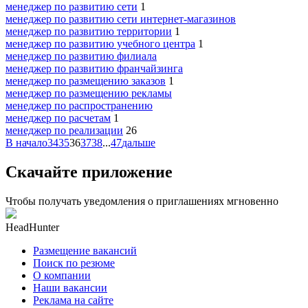
менеджер по развитию сети
1
менеджер по развитию сети интернет-магазинов
менеджер по развитию территории
1
менеджер по развитию учебного центра
1
менеджер по развитию филиала
менеджер по развитию франчайзинга
менеджер по размещению заказов
1
менеджер по размещению рекламы
менеджер по распространению
менеджер по расчетам
1
менеджер по реализации
26
В начало
34
35
36
37
38
...
47
дальше
Скачайте приложение
Чтобы получать уведомления о приглашениях мгновенно
HeadHunter
Размещение вакансий
Поиск по резюме
О компании
Наши вакансии
Реклама на сайте