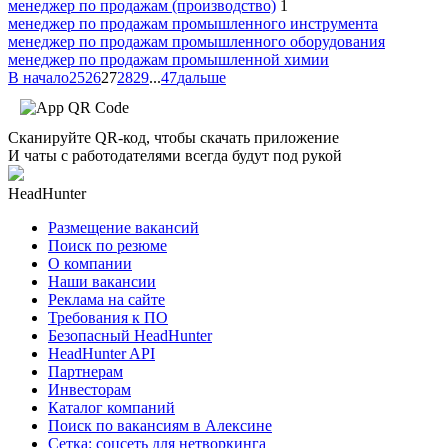
менеджер по продажам (производство)
1
менеджер по продажам промышленного инструмента
менеджер по продажам промышленного оборудования
менеджер по продажам промышленной химии
В начало
25
26
27
28
29
...
47
дальше
Сканируйте QR-код, чтобы скачать приложение
И чаты с работодателями всегда будут под рукой
HeadHunter
Размещение вакансий
Поиск по резюме
О компании
Наши вакансии
Реклама на сайте
Требования к ПО
Безопасный HeadHunter
HeadHunter API
Партнерам
Инвесторам
Каталог компаний
Поиск по вакансиям в Алексине
Сетка: соцсеть для нетворкинга