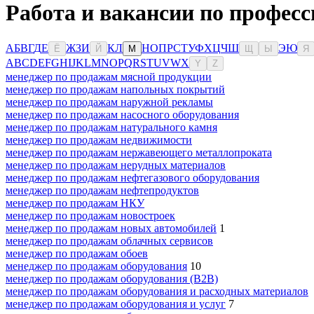
Работа и вакансии по професс
А
Б
В
Г
Д
Е
Ж
З
И
К
Л
Н
О
П
Р
С
Т
У
Ф
Х
Ц
Ч
Ш
Э
Ю
Ё
Й
М
Щ
Ы
Я
A
B
C
D
E
F
G
H
I
J
K
L
M
N
O
P
Q
R
S
T
U
V
W
X
Y
Z
менеджер по продажам мясной продукции
менеджер по продажам напольных покрытий
менеджер по продажам наружной рекламы
менеджер по продажам насосного оборудования
менеджер по продажам натурального камня
менеджер по продажам недвижимости
менеджер по продажам нержавеющего металлопроката
менеджер по продажам нерудных материалов
менеджер по продажам нефтегазового оборудования
менеджер по продажам нефтепродуктов
менеджер по продажам НКУ
менеджер по продажам новостроек
менеджер по продажам новых автомобилей
1
менеджер по продажам облачных сервисов
менеджер по продажам обоев
менеджер по продажам оборудования
10
менеджер по продажам оборудования (B2B)
менеджер по продажам оборудования и расходных материалов
менеджер по продажам оборудования и услуг
7