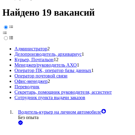
Найдено 19 вакансий
Администратор
2
Делопроизводитель, архивариус
1
Курьер, Почтальон
12
Менеджер/руководитель АХО
1
Оператор ПК, оператор базы данных
1
Оператор почтовой связи
Офис-менеджер
2
Переводчик
Секретарь, помощник руководителя, ассистент
Сотрудник пункта выдачи заказов
Водитель-курьер на личном автомобиле
Без опыта