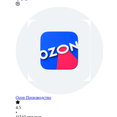
Ozon Производство
4.5
•
11519
отзывов