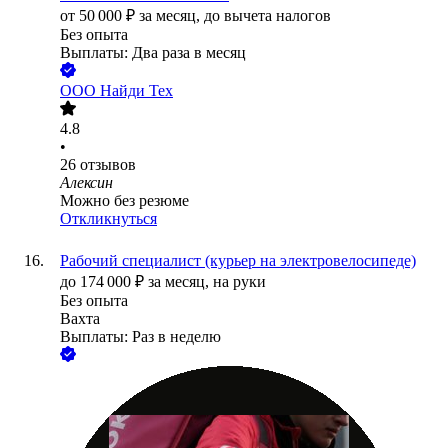
от
50 000
₽
за месяц,
до вычета налогов
Без опыта
Выплаты: Два раза в месяц
ООО
Найди Тех
4.8
•
26
отзывов
Алексин
Можно без резюме
Откликнуться
Рабочий специалист (курьер на электровелосипеде)
до
174 000
₽
за месяц,
на руки
Без опыта
Вахта
Выплаты: Раз в неделю