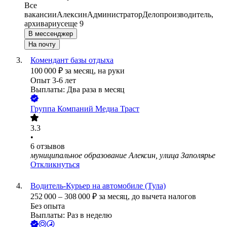
Все
вакансии
Алексин
Администратор
Делопроизводитель,
архивариус
еще 9
В мессенджер
На почту
Комендант базы отдыха
100 000
₽
за месяц,
на руки
Опыт 3-6 лет
Выплаты: Два раза в месяц
Группа Компаний Медиа Траст
3.3
•
6
отзывов
муниципальное образование Алексин, улица Заполярье
Откликнуться
Водитель-Курьер на автомобиле (Тула)
252 000
–
308 000
₽
за месяц,
до вычета налогов
Без опыта
Выплаты: Раз в неделю