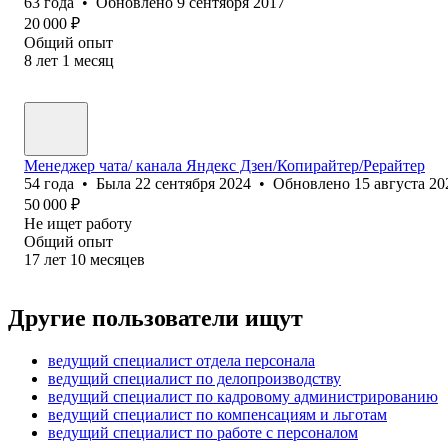
63
года
•
Обновлено
9 сентября 2017
20 000
₽
Общий опыт
8
лет
1
месяц
Менеджер чата/ канала Яндекс Дзен/Копирайтер/Рерайтер
54
года
•
Была
22 сентября 2024
•
Обновлено
15 августа 20
50 000
₽
Не ищет работу
Общий опыт
17
лет
10
месяцев
Другие пользователи ищут
ведущий специалист отдела персонала
ведущий специалист по делопроизводству
ведущий специалист по кадровому администрированию
ведущий специалист по компенсациям и льготам
ведущий специалист по работе с персоналом