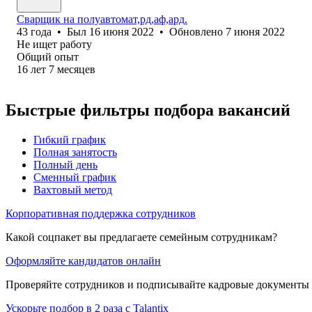
Сварщик на полуавтомат,рд,аф,ард.
43
года
•
Был
16 июня 2022
•
Обновлено
7 июня 2022
Не ищет работу
Общий опыт
16
лет
7
месяцев
Быстрые фильтры подбора вакансий
Гибкий график
Полная занятость
Полный день
Сменный график
Вахтовый метод
Корпоративная поддержка сотрудников
Какой соцпакет вы предлагаете семейным сотрудникам?
Оформляйте кандидатов онлайн
Проверяйте сотрудников и подписывайте кадровые документы 
Ускорьте подбор в 2 раза с Talantix