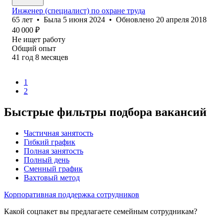
Инженер (специалист) по охране труда
65
лет
•
Была
5 июня 2024
•
Обновлено
20 апреля 2018
40 000
₽
Не ищет работу
Общий опыт
41
год
8
месяцев
1
2
Быстрые фильтры подбора вакансий
Частичная занятость
Гибкий график
Полная занятость
Полный день
Сменный график
Вахтовый метод
Корпоративная поддержка сотрудников
Какой соцпакет вы предлагаете семейным сотрудникам?