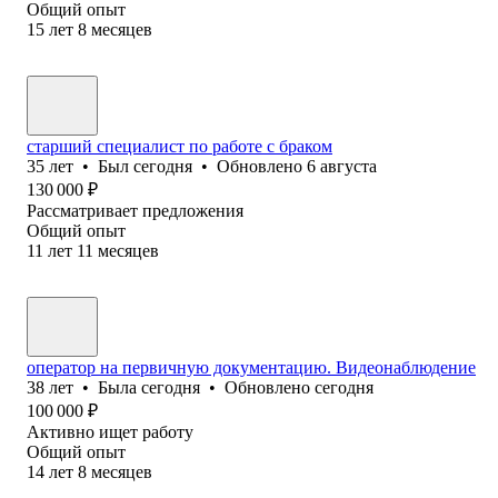
Общий опыт
15
лет
8
месяцев
старший специалист по работе с браком
35
лет
•
Был
сегодня
•
Обновлено
6 августа
130 000
₽
Рассматривает предложения
Общий опыт
11
лет
11
месяцев
оператор на первичную документацию. Видеонаблюдение
38
лет
•
Была
сегодня
•
Обновлено
сегодня
100 000
₽
Активно ищет работу
Общий опыт
14
лет
8
месяцев