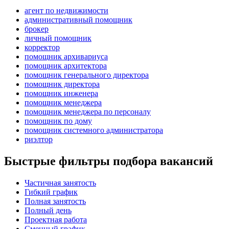
агент по недвижимости
административный помощник
брокер
личный помощник
корректор
помощник архивариуса
помощник архитектора
помощник генерального директора
помощник директора
помощник инженера
помощник менеджера
помощник менеджера по персоналу
помощник по дому
помощник системного администратора
риэлтор
Быстрые фильтры подбора вакансий
Частичная занятость
Гибкий график
Полная занятость
Полный день
Проектная работа
Сменный график