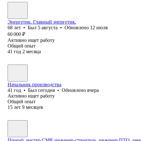
Энергетик. Главный энергетик.
68
лет
•
Был
5 августа
•
Обновлено
12 июля
60 000
₽
Активно ищет работу
Общий опыт
41
год
2
месяца
Начальник производства
41
год
•
Был
сегодня
•
Обновлено
вчера
Активно ищет работу
Общий опыт
15
лет
9
месяцев
Прораб, мастер СМР, инженер-строитель, инженер ПТО, зав