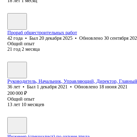
18
лет
1
месяц
Прораб общестроительных работ
42
года
•
Был
20 декабря 2025
•
Обновлено
30 сентября 20
Общий опыт
21
год
2
месяца
Руководитель, Начальник, Управляющий, Директор, Главный
36
лет
•
Был
1 декабря 2021
•
Обновлено
18 июня 2021
200 000
₽
Общий опыт
13
лет
10
месяцев
Инженер (специалист) по охране труда