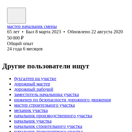
мастер начальник смены
65
лет
•
Был
8 марта 2023
•
Обновлено
22 августа 2020
50 000
₽
Общий опыт
24
года
6
месяцев
Другие пользователи ищут
бухгалтер на участке
дорожный мастер
дорожный рабочий
заместитель начальника участка
инженер по безопасности дорожного движения
мастер строительного участка
механик участка
начальник производственного участка
начальник участка
начальник строительного участка
начальник транспортного участка