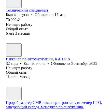
Технический специалист
Был
4 августа
•
Обновлено
17 мая
70 000
₽
Не ищет работу
Общий опыт
6
лет
3
месяца
Инженер по автоматизации, КИП и А.
32
года
•
Был
20 июня
•
Обновлено
6 сентября 2025
Не ищет работу
Общий опыт
11
лет
1
месяц
Прораб, мастер СМР, инженер-строитель, инженер ПТО,
заведующий склада, менеджер по снабжению.