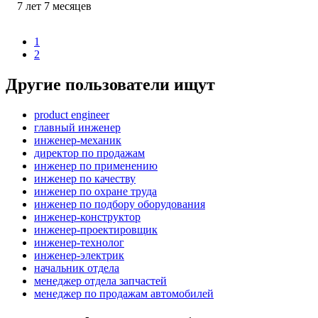
7
лет
7
месяцев
1
2
Другие пользователи ищут
product engineer
главный инженер
инженер-механик
директор по продажам
инженер по применению
инженер по качеству
инженер по охране труда
инженер по подбору оборудования
инженер-конструктор
инженер-проектировщик
инженер-технолог
инженер-электрик
начальник отдела
менеджер отдела запчастей
менеджер по продажам автомобилей