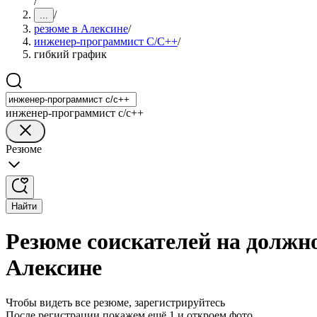
/
/
...
резюме в Алексине
/
инженер-программист C/C++
/
гибкий график
инженер-программист c/c++
Резюме
Найти
Резюме соискателей на должн
Алексине
Чтобы видеть все резюме, зарегистрируйтесь
После регистрации покажем ещё 1 и откроем фото