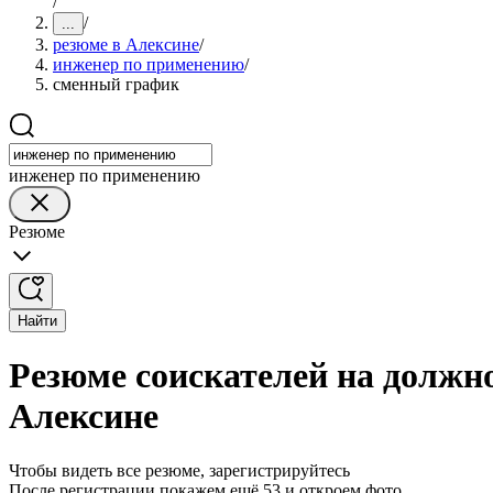
/
/
...
резюме в Алексине
/
инженер по применению
/
сменный график
инженер по применению
Резюме
Найти
Резюме соискателей на должн
Алексине
Чтобы видеть все резюме, зарегистрируйтесь
После регистрации покажем ещё 53 и откроем фото