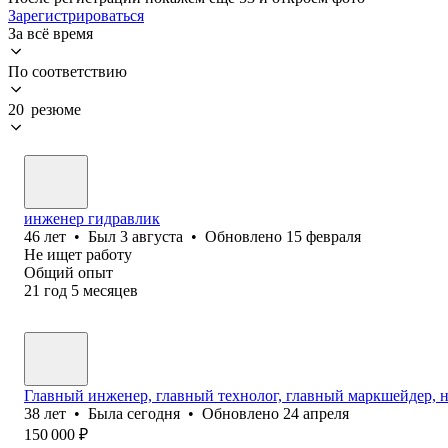
Зарегистрироваться
За всё время
По соответствию
20 резюме
инженер гидравлик
46
лет
•
Был
3 августа
•
Обновлено
15 февраля
Не ищет работу
Общий опыт
21
год
5
месяцев
Главный инженер, главный технолог, главный маркшейдер, н
38
лет
•
Была
сегодня
•
Обновлено
24 апреля
150 000
₽