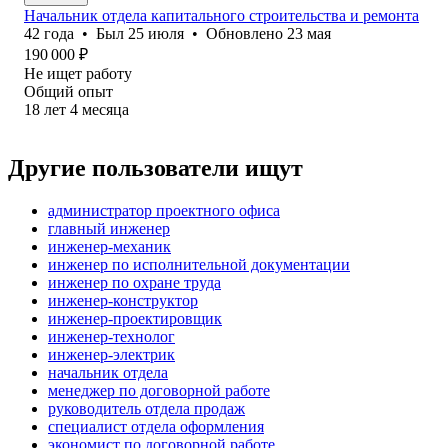
Начальник отдела капитального строительства и ремонта
42
года
•
Был
25 июля
•
Обновлено
23 мая
190 000
₽
Не ищет работу
Общий опыт
18
лет
4
месяца
Другие пользователи ищут
администратор проектного офиса
главный инженер
инженер-механик
инженер по исполнительной документации
инженер по охране труда
инженер-конструктор
инженер-проектировщик
инженер-технолог
инженер-электрик
начальник отдела
менеджер по договорной работе
руководитель отдела продаж
специалист отдела оформления
экономист по договорной работе