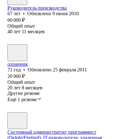
Руководитель производства
67
лет
•
Обновлено
9 июня 2010
60 000
₽
Общий опыт
40
лет
11
месяцев
охранник
71
год
•
Обновлено
25 февраля 2011
20 000
₽
Общий опыт
20
лет
8
месяцев
Другие резюме
Ещё 1 резюме
Системный администратор; программист
(Delphi/Firebird); IT-руководитель; удаленная