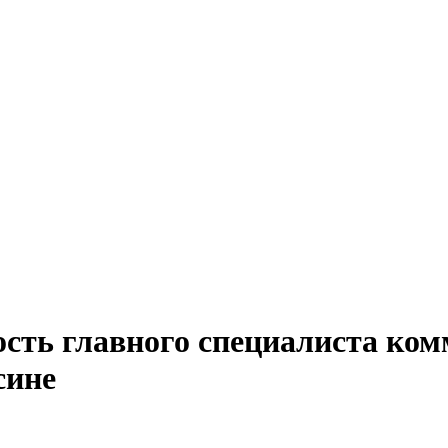
сть главного специалиста ком
сине