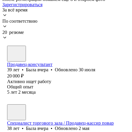
Зарегистрироваться
За всё время
По соответствию
20 резюме
Продавец-консультант
39
лет
•
Была
вчера
•
Обновлено
30 июля
20 000
₽
Активно ищет работу
Общий опыт
5
лет
2
месяца
Специалист торгового зала / Продавец-кассир повар
38
лет
•
Была
вчера
•
Обновлено
2 мая