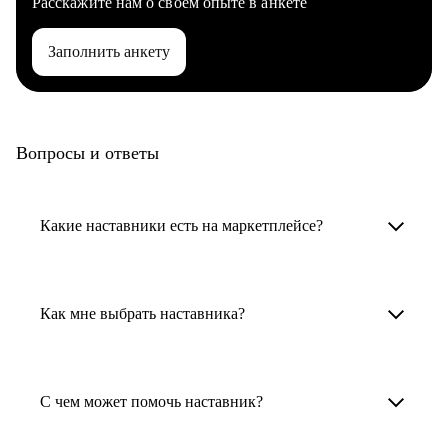
Расскажите нам о своем опыте в анкете
Заполнить анкету
Вопросы и ответы
Какие наставники есть на маркетплейсе?
Карьерные наставники — это HR-
специалисты, карьерные консультанты,
Как мне выбрать наставника?
психологи, резюмерайтеры и менторы.
Умный поиск поможет в три клика выбрать
Менторы работают в ИТ, дизайне, других
наставника для достижения вашей цели.
С чем может помочь наставник?
узкоспециализированных сферах. Они
помогут прокачать навыки, построить