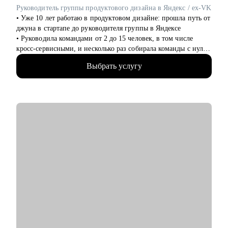
карьерный рост или смена направления.
Руководитель группы продуктового дизайна в Яндекс / ex-VK
• Тем, кто не понимает, как показать свою ценность на рынке
• Уже 10 лет работаю в продуктовом дизайне: прошла путь от
и "продавать" опыт.
джуна в стартапе до руководителя группы в Яндексе
• Работаю как партнёр - уверенно, с опорой на рынок и
• Руководила командами от 2 до 15 человек, в том числе
реальные кейсы, а не теорию. Помогаю дойти до оффера.
кросс-сервисными, и несколько раз собирала команды с нуля
• За последние 3 года посмотрела больше 1000 резюме и
Выбрать услугу
портфолио и наняла 15+ дизайнеров. Хорошо знаю, как
устроен отбор в корпорации, что действительно важно на
собеседовании и как расти уже внутри компании
• Я ментор, преподаватель и научный руководитель в ВШЭ —
помогаю дизайнерам на самых разных этапах карьеры
• Люблю превращать хаос в понятный план действий.
Бережно поддерживаю, задаю нужные вопросы и честно
говорю о том, что сейчас может мешать росту
С чем помогу:
• Подготовить резюме и портфолио, уверенно пройти
собеседования
• Разобраться, как попасть в крупную компанию или
выстроить рост внутри неё
• Провести ревью портфолио, кейса или тестового задания
• Подготовиться к собеседованию и провести его репетицию