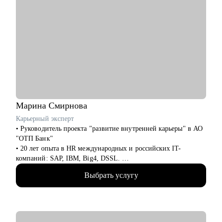
Марина
Смирнова
Карьерный эксперт
• Руководитель проекта "развитие внутренней карьеры" в АО
"ОТП Банк"
• 20 лет опыта в HR международных и российских IT-
компаний: SAP, IBM, Big4, DSSL.
• 13+ лет опыта в рекрутменте от миддл до ТОП-позиций в
Выбрать услугу
сферах продаж, финансов, ИТ, разработки, технического
консалтинга.
• Сертифицированный карьерный коуч и эксперт по оценке
сильных сторон (JOBEQ, Hogan).
• Провела 10 000+ собеседований.