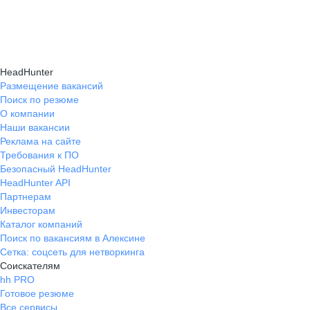
и правильно презентовать себя работодателю,
текущем месте работы и о том, кому он будет
Да, на карьерном маркетплейсе hh.ru доступна
что повышает шансы трудоустройства.
полезен, с какими запросами работает.
помощь с поиском работы онлайн: эксперты
Вы точно найдёте того, кто вам нужен!
помогут разработать стратегию, подобрать
HeadHunter
вакансии и повысить эффективность
Размещение вакансий
Поиск по резюме
трудоустройства.
О компании
Наши вакансии
Реклама на сайте
Требования к ПО
Безопасный HeadHunter
HeadHunter API
Партнерам
Инвесторам
Каталог компаний
Поиск по вакансиям в Алексине
Сетка: соцсеть для нетворкинга
Соискателям
hh PRO
Готовое резюме
Все сервисы