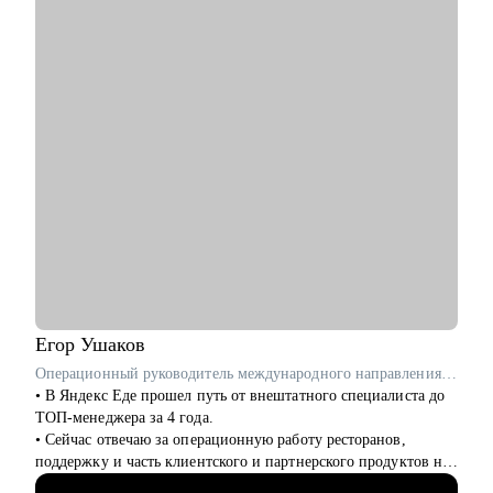
• Найти конкретный, подходящий именно тебе, карьерный
трек и построить стратегию перехода внутри или вне
компании.
• Продумать стратегию найма для тебя или твоего отдела с
нуля.
Кому могу помочь:
• Специалистам всех уровней и позиций в сфере IT,
Marketing, Commercial, Travel, FMCG.
• Специалистам HR (рекрутеры, HRBP, тренеры, C&B
специалисты) из всех сфер.
• Начинающим менеджерам с командой в подчинении.
• Компаниям, выстраивающим процесс рекрутмента с нуля.
Егор
Ушаков
Операционный руководитель международного направления в Яндекс Еда / ex-Uber Eats
• В Яндекс Еде прошел путь от внештатного специалиста до
ТОП-менеджера за 4 года.
• Сейчас отвечаю за операционную работу ресторанов,
поддержку и часть клиентского и партнерского продуктов на
международных рынках. ex-Uber