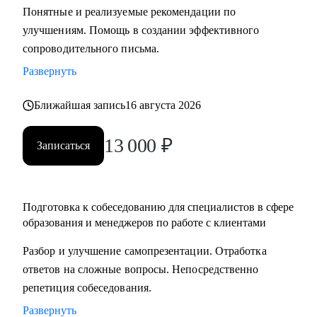
Понятные и реализуемые рекомендации по
составлению резюме, подготовка к интервью и помощь в
улучшениям. Помощь в создании эффективного
старте/продвижении в карьере в образовании и смежных
сопроводительного письма.
областях.
• Менторство для Senior-менеджеров.
Развернуть
• Бизнес-трекинг стартапов в образовании.
Ближайшая запись
16 августа 2026
• Сформулировать карьерную цель и разработать план для
ее достижения.
13 000
₽
Записаться
Кому могу помочь:
• Специалистам всех уровней в сфере образования и
смежных областей.
Подготовка к собеседованию для специалистов в сфере
• Менеджерам по продажам и по работе с клиентами.
образования и менеджеров по работе с клиентами
• Руководителям бизнеса, отделов.
Разбор и улучшение самопрезентации. Отработка
• Новичкам, кто только начинает свой путь.
ответов на сложные вопросы. Непосредственно
• Опытным специалистам, которые хотят сделать шаг
репетиция собеседования.
вперед в своей карьере.
Развернуть