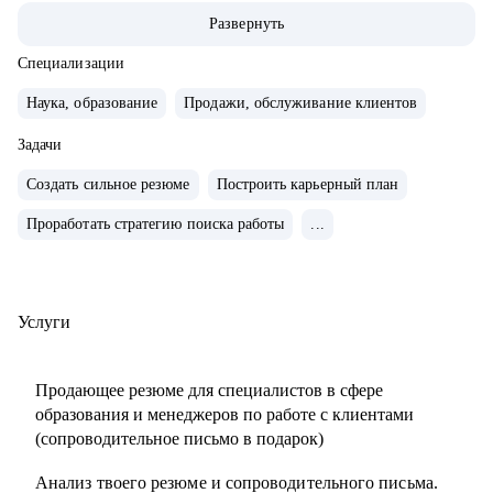
ABBA Centre.
Развернуть
• Закончила школу в Вашингтоне, США, высшее
лингвистическое образование в ЧГУ, РФ.
Специализации
• Сейчас учусь в магистратуре МИП на практического
Наука, образование
Продажи, обслуживание клиентов
психолога и коуча.
• Создала два собственных бизнес-проекта с 0, вывела в
Задачи
"+" и продала как готовый успешный бизнес (студия
Создать сильное резюме
Построить карьерный план
красоты и школа английского языка для детей и взрослых).
Проработать стратегию поиска работы
...
• 10 лет управляла бизнесом в образовательной сфере
(Центр дополнительного образования, частная школа и
английский детский сад)
• Эксперт в области ведения бизнеса в образовательной
Услуги
сфере.
• Провела 1000+ собеседований.
Продающее резюме для специалистов в сфере
• Наняла и адаптировала 100+ сотрудников.
образования и менеджеров по работе с клиентами
(сопроводительное письмо в подарок)
С чем помогу:
Анализ твоего резюме и сопроводительного письма.
• Карьерное консультирование, рекомендации по