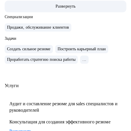
команды.
Развернуть
• Провел 500+ собеседований на позиции sales-менеджеров
и руководителей.
Специализации
• 2000+ проведенных собеседований
Продажи, обслуживание клиентов
• 500+ продающих резюме и сопроводительных писем
Задачи
• 300+ карьерных консультаций
Создать сильное резюме
Построить карьерный план
С чем помогу:
Проработать стратегию поиска работы
...
• Составить резюме и оцифровать ключевые достижения.
• Подготовиться к собеседованию с ЛПР.
• Проанализировать текущий карьерный трек и дать
рекомендации.
Услуги
• Сформировать/адаптировать карьерный трек для
достижения карьерной цели;.
Аудит и составление резюме для sales специалистов и
• Выстроить эффективное управление командой (прямой
руководителей
или функциональной);.
Консультация для создания эффективного резюме
• Подготовиться к полугодовому/ годовому ревью и
переговорам с руководителем.