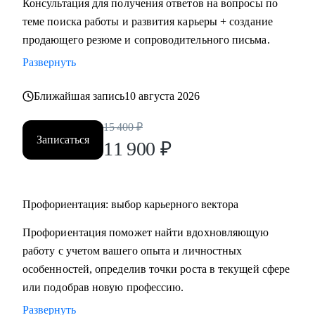
Консультация для получения ответов на вопросы по
HR.
теме поиска работы и развития карьеры + создание
• Провожу профориентацию, чтобы найти работу по
продающего резюме и сопроводительного письма.
любви и она была в кайф и без страданий.
Развернуть
Кому могу помочь:
Ближайшая запись
10 августа 2026
Могу помочь руководителям и специалистам различных
направлений:
15 400
₽
Записаться
• продажи, сопровождение продаж
11 900
₽
• административный персонал
• индустрия красоты, фитнес
• организация мероприятий
Профориентация: выбор карьерного вектора
• туризм, гостеприимство
Профориентация поможет найти вдохновляющую
• закупки, тендеры
работу с учетом вашего опыта и личностных
• логистика, ВЭД
особенностей, определив точки роста в текущей сфере
• маркетинг, PR
или подобрав новую профессию.
• образование
• бухгалтерия
Развернуть