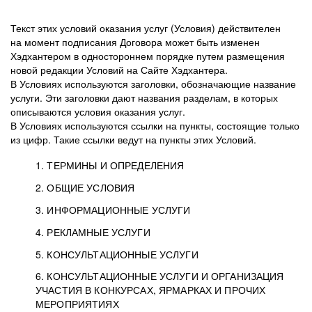
Текст этих условий оказания услуг (Условия) действителен
на момент подписания Договора может быть изменен
Хэдхантером в одностороннем порядке путем размещения
новой редакции Условий на Сайте Хэдхантера.
В Условиях используются заголовки, обозначающие название
услуги. Эти заголовки дают названия разделам, в которых
описываются условия оказания услуг.
В Условиях используются ссылки на пункты, состоящие только
из цифр. Такие ссылки ведут на пункты этих Условий.
1. ТЕРМИНЫ И ОПРЕДЕЛЕНИЯ
2. ОБЩИЕ УСЛОВИЯ
3. ИНФОРМАЦИОННЫЕ УСЛУГИ
1.1. Хэдхантер, или
Хэдхантер, ООО
4. РЕКЛАМНЫЕ УСЛУГИ
HeadHunter, или
«Хэдхантер», ИНН
2.1. Типы и статусы регистрации
5. КОНСУЛЬТАЦИОННЫЕ УСЛУГИ
Исполнитель
7718620740, адрес:
Типы регистрации
3.1. Предоставление доступа к базе данных
2.2. Активация услуг
6. КОНСУЛЬТАЦИОННЫЕ УСЛУГИ И ОРГАНИЗАЦИЯ
125047, г. Москва,
резюме с предложениями Соискателей
Описание и активация
УЧАСТИЯ В КОНКУРСАХ, ЯРМАРКАХ И ПРОЧИХ
2.1.1. Заказчику может быть присвоен один
4.0. Общие условия оказания рекламных услуг
внутригородская
о трудоустройстве с возможностью просмотра
МЕРОПРИЯТИЯХ
из Типов регистраций.
территория
4.0.1. Хэдхантер оказывает Заказчику услугу