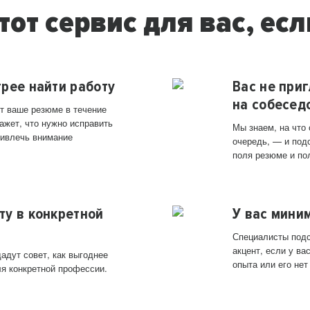
тот сервис для вас, есл
трее найти работу
Вас не при
на собесед
т ваше резюме в течение
ажет, что нужно исправить
Мы знаем, на что
ривлечь внимание
очередь, — и под
поля резюме и по
ту в конкретной
У вас мини
Специалисты подс
акцент, если у в
адут совет, как выгоднее
опыта или его нет
ля конкретной профессии.