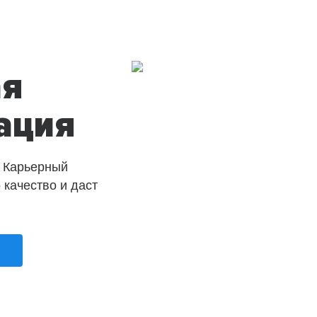
ая
ация
 Карьерный
о качество и даст