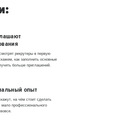
и:
глашают
ования
 смотрят рекрутеры в первую
скажем, как заполнить основные
лучить больше приглашений.
мальный опыт
кажут, на чём стоит сделать
ас мало профессионального
 вовсе.