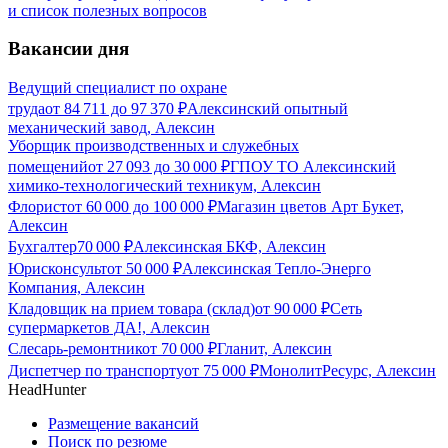
и список полезных вопросов
Вакансии дня
Ведущий специалист по охране
труда
от
84 711
до
97 370
₽
Алексинский опытный
механический завод, Алексин
Уборщик производственных и служебных
помещений
от
27 093
до
30 000
₽
ГПОУ ТО Алексинский
химико-технологический техникум, Алексин
Флорист
от
60 000
до
100 000
₽
Магазин цветов Арт Букет,
Алексин
Бухгалтер
70 000
₽
Алексинская БКФ, Алексин
Юрисконсульт
от
50 000
₽
Алексинская Тепло-Энерго
Компания, Алексин
Кладовщик на прием товара (склад)
от
90 000
₽
Сеть
супермаркетов ДА!, Алексин
Слесарь-ремонтник
от
70 000
₽
Гланит, Алексин
Диспетчер по транспорту
от
75 000
₽
МонолитРесурс, Алексин
HeadHunter
Размещение вакансий
Поиск по резюме