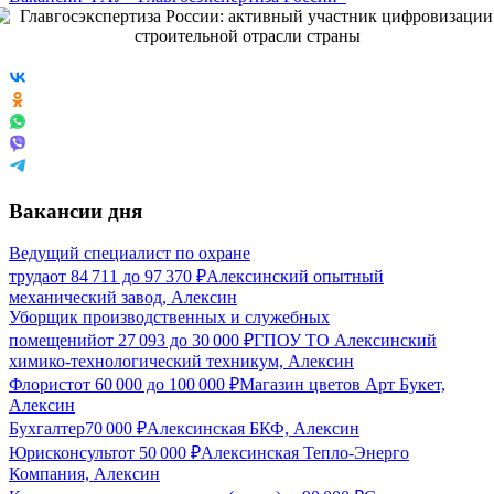
Вакансии дня
Ведущий специалист по охране
труда
от
84 711
до
97 370
₽
Алексинский опытный
механический завод, Алексин
Уборщик производственных и служебных
помещений
от
27 093
до
30 000
₽
ГПОУ ТО Алексинский
химико-технологический техникум, Алексин
Флорист
от
60 000
до
100 000
₽
Магазин цветов Арт Букет,
Алексин
Бухгалтер
70 000
₽
Алексинская БКФ, Алексин
Юрисконсульт
от
50 000
₽
Алексинская Тепло-Энерго
Компания, Алексин