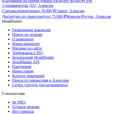
Кладовщик на прием товара (склад)
от
90 000
₽
Сеть
супермаркетов ДА!, Алексин
Слесарь-ремонтник
от
70 000
₽
Гланит, Алексин
Диспетчер по транспорту
от
75 000
₽
МонолитРесурс, Алексин
HeadHunter
Размещение вакансий
Поиск по резюме
О компании
Наши вакансии
Реклама на сайте
Требования к ПО
Безопасный HeadHunter
HeadHunter API
Партнерам
Инвесторам
Каталог компаний
Поиск по вакансиям в Алексине
Сетка: соцсеть для нетворкинга
Соискателям
hh PRO
Готовое резюме
Все сервисы