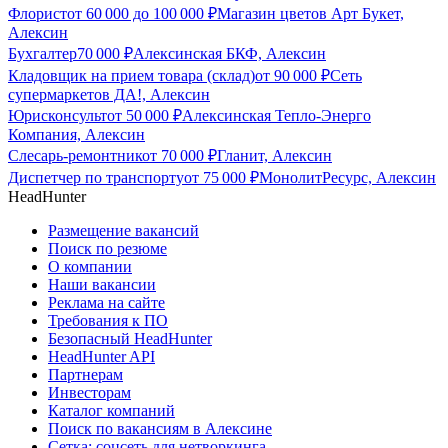
Флорист
от
60 000
до
100 000
₽
Магазин цветов Арт Букет,
Алексин
Бухгалтер
70 000
₽
Алексинская БКФ, Алексин
Кладовщик на прием товара (склад)
от
90 000
₽
Сеть
супермаркетов ДА!, Алексин
Юрисконсульт
от
50 000
₽
Алексинская Тепло-Энерго
Компания, Алексин
Слесарь-ремонтник
от
70 000
₽
Гланит, Алексин
Диспетчер по транспорту
от
75 000
₽
МонолитРесурс, Алексин
HeadHunter
Размещение вакансий
Поиск по резюме
О компании
Наши вакансии
Реклама на сайте
Требования к ПО
Безопасный HeadHunter
HeadHunter API
Партнерам
Инвесторам
Каталог компаний
Поиск по вакансиям в Алексине
Сетка: соцсеть для нетворкинга